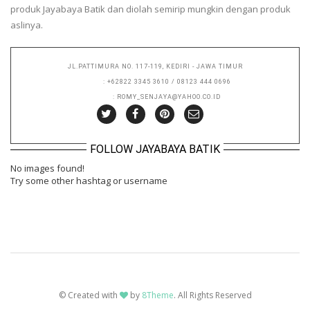
produk Jayabaya Batik dan diolah semirip mungkin dengan produk
aslinya.
JL.PATTIMURA NO. 117-119, KEDIRI - JAWA TIMUR
PHONE
: +62822 3345 3610 / 08123 444 0696
EMAIL
: ROMY_SENJAYA@YAHOO.CO.ID
FOLLOW JAYABAYA BATIK
No images found!
Try some other hashtag or username
© Created with
by
8Theme
. All Rights Reserved