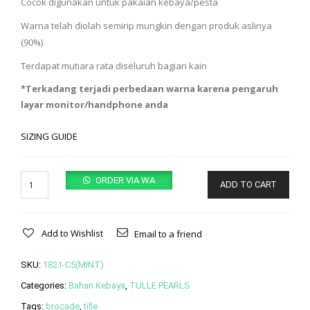
Cocok digunakan untuk pakaian kebaya/pesta
Warna telah diolah semirip mungkin dengan produk aslinya
(90%)
Terdapat mutiara rata diseluruh bagian kain
*Terkadang terjadi perbedaan warna karena pengaruh
layar monitor/handphone anda
SIZING GUIDE
Quantity
ORDER VIA WA
ADD TO CART
Add to Wishlist
Email to a friend
SKU:
1821-C5(MINT)
Categories:
Bahan Kebaya
,
TULLE PEARLS
Tags:
brocade
,
tille