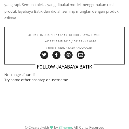
yang rapi. Semua koleksi yang dipakai model menggunakan real
produk Jayabaya Batik dan diolah semirip mungkin dengan produk
aslinya.
JL.PATTIMURA NO. 117-119, KEDIRI - JAWA TIMUR
PHONE
: +62822 3345 3610 / 08123 444 0696
EMAIL
: ROMY_SENJAYA@YAHOO.CO.ID
FOLLOW JAYABAYA BATIK
No images found!
Try some other hashtag or username
© Created with
by
8Theme
. All Rights Reserved