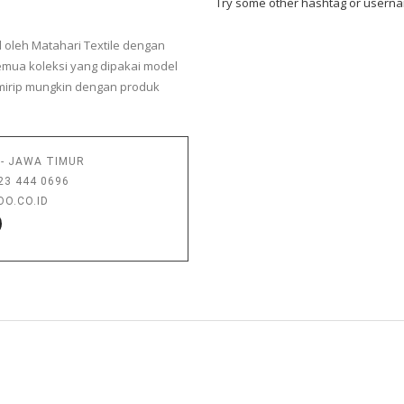
Try some other hashtag or usern
 oleh Matahari Textile dengan
emua koleksi yang dipakai model
mirip mungkin dengan produk
I - JAWA TIMUR
23 444 0696
O.CO.ID