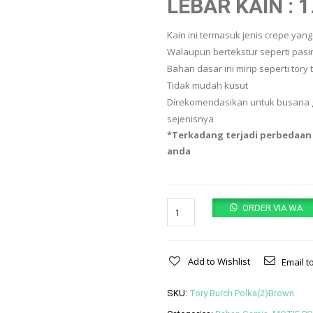
LEBAR KAIN : 1
Kain ini termasuk jenis crepe yan
Walaupun bertekstur seperti pasir 
Bahan dasar ini mirip seperti tory t
Tidak mudah kusut
Direkomendasikan untuk busana g
sejenisnya
*Terkadang terjadi perbedaan
anda
Quantity
ORDER VIA WA
Add to Wishlist
Email t
SKU:
Tory Burch Polka(2)Brown