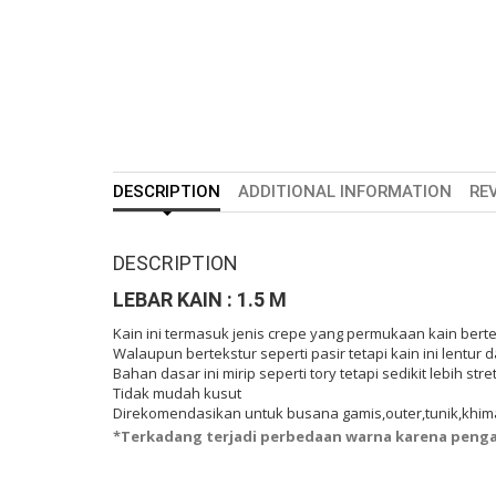
DESCRIPTION
ADDITIONAL INFORMATION
REV
DESCRIPTION
LEBAR KAIN : 1.5 M
Kain ini termasuk jenis crepe yang permukaan kain berte
Walaupun bertekstur seperti pasir tetapi kain ini lentur
Bahan dasar ini mirip seperti tory tetapi sedikit lebih stre
Tidak mudah kusut
Direkomendasikan untuk busana gamis,outer,tunik,khim
*Terkadang terjadi perbedaan warna karena peng