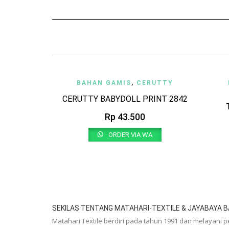
ADD TO WISHLIST
QUICK VIEW
ADD
BAHAN GAMIS
,
CERUTTY
CERUTTY BABYDOLL PRINT 2842
Rp
43.500
ORDER VIA WA
SEKILAS TENTANG MATAHARI-TEXTILE & JAYABAYA B
Matahari Textile berdiri pada tahun 1991 dan melayani 