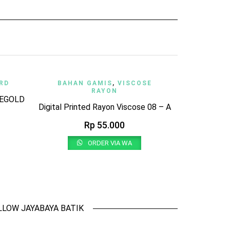
ADD TO WI
BAHAN G
CK VIEW
ADD TO WISHLIST
QUICK VIEW
RD
BAHAN GAMIS
,
VISCOSE
SALE
RAYON
CHIFF
SEGOLD
Digital Printed Rayon Viscose 08 – A
Rp
25
Rp
55.000
ORDER VIA WA
LLOW JAYABAYA BATIK