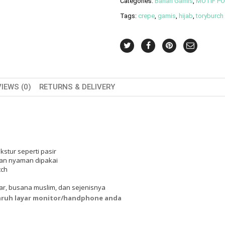
Categories:
Bahan Gamis
,
MOTIF P
Tags:
crepe
,
gamis
,
hijab
,
toryburch
IEWS (0)
RETURNS & DELIVERY
kstur seperti pasir
 dan nyaman dipakai
tch
ar, busana muslim, dan sejenisnya
aruh layar monitor/handphone anda