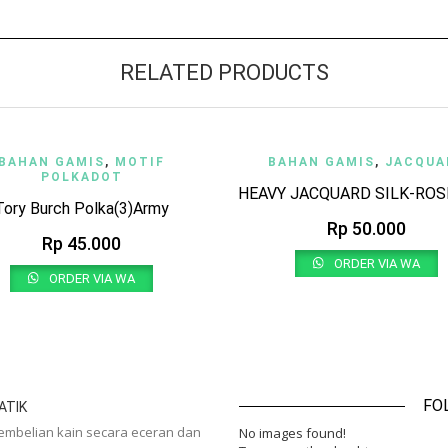
RELATED PRODUCTS
 TO WISHLIST
QUICK VIEW
ADD TO WISHLIST
QUI
BAHAN GAMIS
,
MOTIF
BAHAN GAMIS
,
JACQUA
POLKADOT
HEAVY JACQUARD SILK-RO
Tory Burch Polka(3)Army
Rp
50.000
Rp
45.000
ORDER VIA WA
ORDER VIA WA
FO
ATIK
pembelian kain secara eceran dan
No images found!