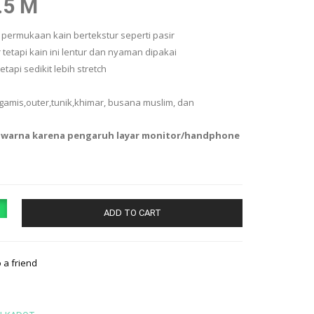
.5 M
g permukaan kain bertekstur seperti pasir
tetapi kain ini lentur dan nyaman dipakai
etapi sedikit lebih stretch
amis,outer,tunik,khimar, busana muslim, dan
 warna karena pengaruh layar monitor/handphone
ADD TO CART
o a friend