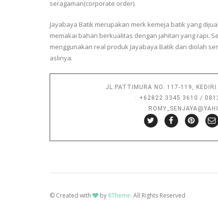
seragaman(corporate order).
Jayabaya Batik merupakan merk kemeja batik yang dijual
memakai bahan berkualitas dengan jahitan yang rapi. S
menggunakan real produk Jayabaya Batik dan diolah se
aslinya.
JL.PATTIMURA NO. 117-119, KEDIR
PHONE
: +62822 3345 3610 / 081
EMAIL
: ROMY_SENJAYA@YAHO
© Created with
by
8Theme
. All Rights Reserved