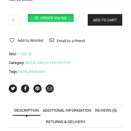
Quantity
ORDER VIA WA
ADD TO CART
Add to Wishlist
Email to a friend
SKU:
17301-B
Category:
BATIK HALUS POLYESTER
Tags:
batik
,
batikprint
DESCRIPTION
ADDITIONAL INFORMATION
REVIEWS (0)
RETURNS & DELIVERY