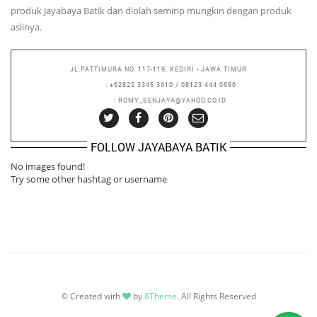
produk Jayabaya Batik dan diolah semirip mungkin dengan produk
aslinya.
JL.PATTIMURA NO. 117-119, KEDIRI - JAWA TIMUR
PHONE
: +62822 3345 3610 / 08123 444 0696
EMAIL
: ROMY_SENJAYA@YAHOO.CO.ID
FOLLOW JAYABAYA BATIK
No images found!
Try some other hashtag or username
© Created with
by
8Theme
. All Rights Reserved